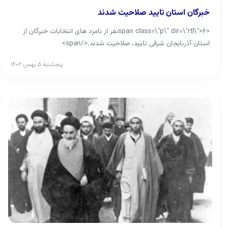
خبرگان استان تایید صلاحیت شدند
<span class=\"p\" dir=\"rtl\">۶نفر از نامزد های انتخابات خبرگان از
استان آذربایجان شرقی تایید، صلاحیت شدند.</span>
پنجشنبه ۵ بهمن ۱۴۰۲