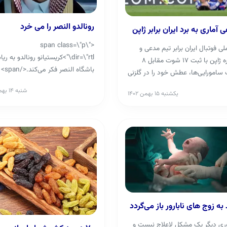
رونالدو النصر را می خرد
 آماری به برد ایران برابر ژاپن
<span class=\"p\"
لی فوتبال ایران برابر تیم مدعی و
dir=\"rtl\">کریستیانو رونالدو به 
پرمهره ژاپن با ثبت ۱۷ شوت مقابل ۸
باشگاه النصر فکر می‌کند.</span>
امورایی‌ها، عطش خود را در گلزنی
ی در ...
شنبه ۱۴ بهمن ۱۴۰۲
یکشنبه ۱۵ بهمن ۱۴۰۲
به زوج‌ های نابارور باز می‌گردد
وری دیگر یک مشکل لاعلاج نیست و