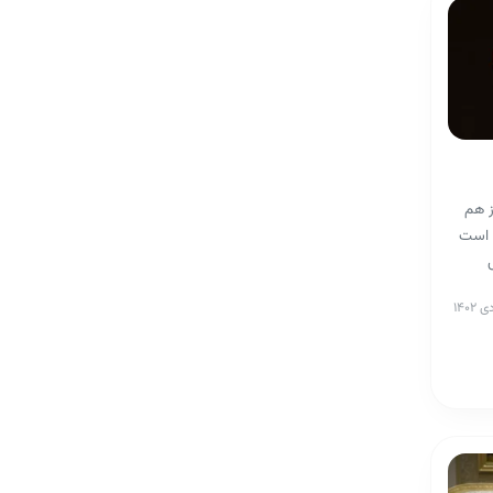
202، آغاز از هم
ی است