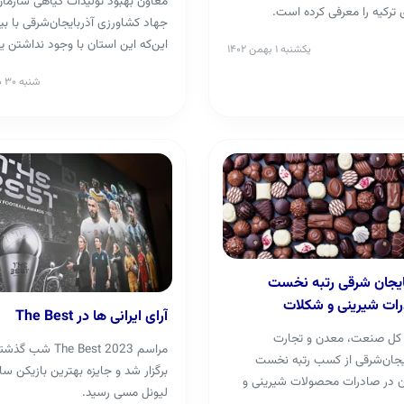
معاون بهبود تولیدات گیاهی سازما
 ترکیه را معرفی کرده است.
جهاد کشاورزی آذربایجان‌شرقی با بی
این‌که این استان با وجود نداشتن 
یکشنبه ۱ بهمن ۱۴۰۲
درخت نخل، صادرکن...
شنبه ۳۰ دی ۱۴۰۲
ایجان‌ شرقی رتبه نخست
ات شیرینی و شکلات
آرای ایرانی ها در The Best
 کل صنعت، معدن و تجارت
مراسم The Best 2023 شب گذ
یجان‌شرقی از کسب رتبه نخست
برگزار شد و جایزه بهترین بازیکن سا
ن در صادرات محصولات شیرینی و
لیونل مسی رسید.
 امسال خبر داد...