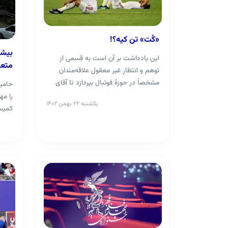
«کُت» تن کیه؟!
بیشت
این یادداشت بر آن است به قِسمی از
متعل
توهم و انتظارِ غیر معقولِ علاقه‌مندان
مشخصاً در حوزهٔ فوتبال بپردازد تا آقای
حامیا
گزارش‌گر ...
را مه
یکشنبه ۲۲ بهمن ۱۴۰۲
کمیسی
حال ت