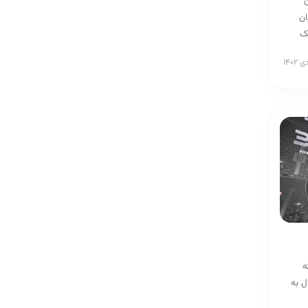
ن
ان
یک
شته
ل به