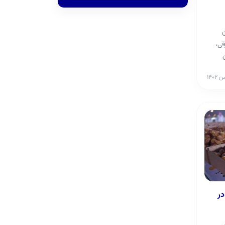
ن
قی،
ن
در