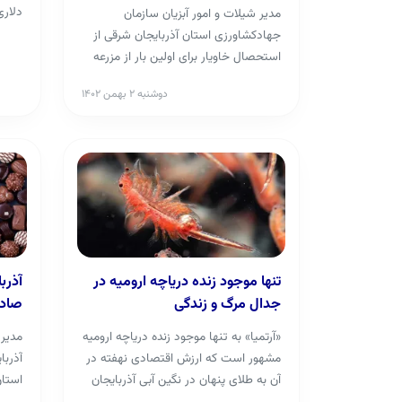
دلاری
مدیر شیلات و امور آبزیان سازمان
جهادکشاورزی استان آذربایجان شرقی از
استحصال خاویار برای اولین بار از مزرعه
ای در شهرستان...
دوشنبه ۲ بهمن ۱۴۰۲
تنها موجود زنده دریاچه ارومیه در
آذرب
جدال مرگ و زندگی
صادر
«آرتمیا» به تنها موجود زنده دریاچه ارومیه
مدیر
مشهور است که ارزش اقتصادی نهفته در
آذربا
آن به طلای پنهان در نگین آبی آذربایجان
استا
شهرت...
شکلات در 9 ماه