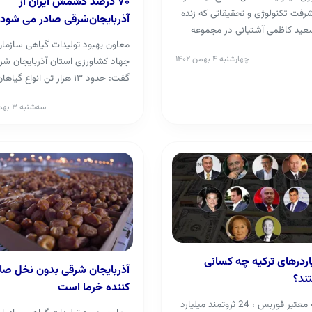
۷۰ درصد کشمش ایران از
شرفت تکنولوژی و تحقیقاتی که زنده
آذربایجان‌شرقی صادر می شود
عید کاظمی آشتیانی در مجموعه
معاون بهبود تولیدات گیاهی سازما
انشگاهی ...
چهارشنبه ۴ بهمن ۱۴۰۲
جهاد کشاورزی استان آذربایجان شر
گفت: حدود ۱۳ هزار تن انواع گیاها
دارویی در این استا...
سه‌شنبه ۳ بهمن ۱۴۰۲
اردرهای ترکیه چه کسانی
آذربایجان شرقی بدون نخل صا
ند؟
کننده خرما است
مجله معتبر فوربس ، 24 ثروتمند میلیارد