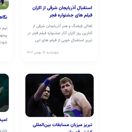
استقبال آذربایجان شرقی از اکران
فیلم های جشنواره فجر
نگاهی
اهالی فرهنگ و هنر آذربایجان شرقی از
تیم م
آغازین روز اکران آثار جشنواره فیلم فجر در
تبریز استقبال خوبی از فیلم های این
شوت س
جشنواره...
و برتر
چهارشنبه ۱۸ بهمن ۱۴۰۲
امید 
تبریز میزبان مسابقات بین‌المللی
نابار