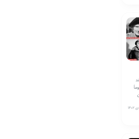
د
اً
ن