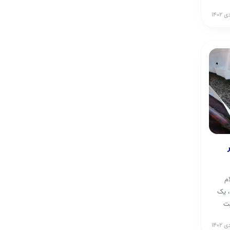
ام
، یک
یت