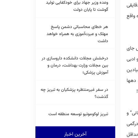
وعده وزیر جهاد برای خودکفایی تولید
قایقی
گوشت تا پایان دولت
 واقع
هر خطای محاسباتی دشمن پاسخ
مهلک و عبرت‌آموزی به همراه خواهد
داشت
 جای
درخشش مجلات دانشکده داروسازی در
ادبی
بین مجلات وزارت بهداشت، درمان و
یادین
آموزش پزشکی؛
 دهها
در سفر غیرمنتظره پزشکیان به تبریز چه
گذشت؟
نی” و
تبریز لوکوموتیو توسعه منطقه است
درگمی
آخرین اخبار
ویل حداقل