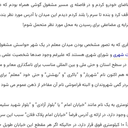
قاضای خودرو کردم و در فاصله ی مسیر مشغول گوشی همراه بودم که د
قف کرد و بنده تا سرم را بلند کردم دیدم این میدان با آدرس مورد نظر بنده
کرایه ی مضاعفی برای رسیدن به محل مورد نظر متحمل شوم!
 مسافری که به تصور مشخص بودن میدان معلم در یک شهر حواسش مشغول
ت شهری
و شورای شهری هستند که علیرغم وجود صدها شخصیت علمی و 
در سطح استان و حتی ملی و بین المللی مناسب برای نامگذاری معابر و م
ه هم اکنون نام “شهریار” و “باکری “و “بهشتی” و حتی خود “معلم” برای
ر گمی شهروندان و البته فراموشی نام آن مفاخر از ذهن عموم می شود !
ری به یک نام ‌مانند “خیابان امام ” یا “بلوار آزادی” و “بلوار شهید سلیما
وجود دارد، در ارائه ی آدرس فرضٱ “خیابان امام پلاک فلان” سبب این سر
می گردد که آدرس مزبور در کدام قسمت مسیر حدودٱ ۱۰ کیلومتری فوق قرار دارد، در حالیکه اگر هر مقطع این خیابان ط