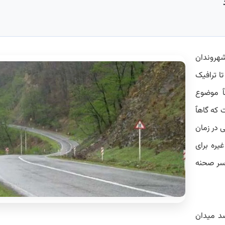
شهروندان
ا ترافیک
ٱ موضوع
 که گاهٱ
 در زمان
یره برای
سر صحنه
صد میدان