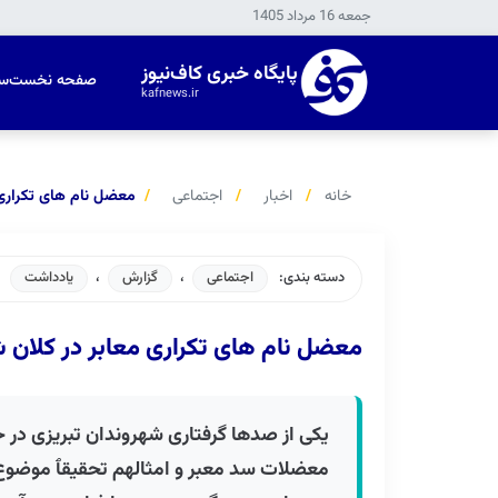
جمعه 16 مرداد 1405
پایگاه خبری کاف‌نیوز
صفحه نخست
س
kafnews.ir
خانه
اخبار
اجتماعی
معضل نام های تکراری م
دسته بندی:
اجتماعی
،
گزارش
،
یادداشت
معضل نام های تکراری معابر در کلان ش
یکی از صدها گرفتاری شهروندان تبریزی در ح
معضلات سد معبر و امثالهم تحقیقٱ موضوع ن