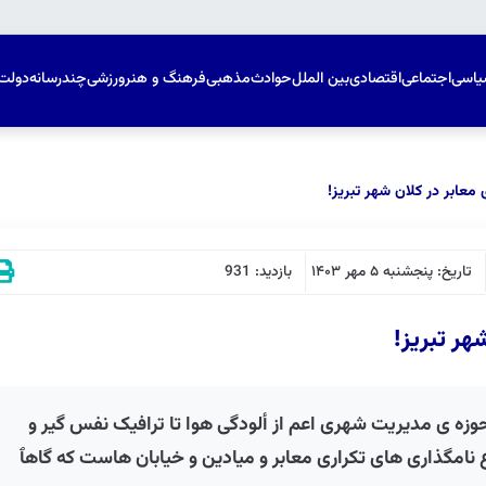
یاسی
اجتماعی
اقتصادی
بین الملل
حوادث
مذهبی
فرهنگ و هنر
ورزشی
چندرسانه
دولت
عابر در کلان شهر تبریز!
تاریخ: پنجشنبه ۵ مهر ۱۴۰۳
بازدید: 931
هر تبریز!
وزه ی مدیریت شهری اعم از ألودگی هوا تا ترافیک نفس گیر و
امگذاری های تکراری معابر و میادین و خیابان هاست که گاهٱ